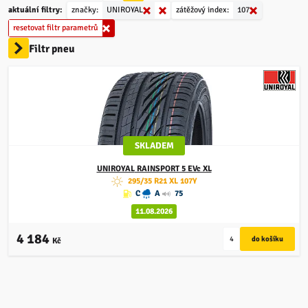
aktuální filtry:
značky:
UNIROYAL
zátěžový index:
107
resetovat filtr parametrů
Filtr pneu
SKLADEM
UNIROYAL
RAINSPORT 5 EVc XL
295/35 R21 XL 107Y
C
A
75
11.08.2026
4 184
Kč