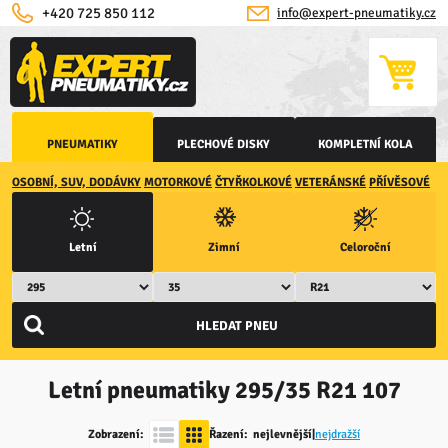
+420 725 850 112
info@expert-pneumatiky.cz
PNEUMATIKY
PLECHOVÉ DISKY
KOMPLETNÍ KOLA
OSOBNÍ, SUV, DODÁVKY
MOTORKOVÉ
ČTYŘKOLKOVÉ
VETERÁNSKÉ
PŘÍVĚSOVÉ
Letní
Zimní
Celoroční
Letní pneumatiky
295/35 R21 107
Zobrazení:
Řazení:
nejlevnější
|
nejdražší