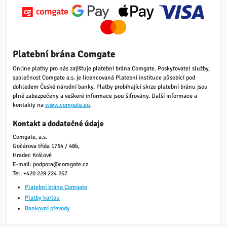
Platební brána Comgate
Online platby pro nás zajišťuje platební brána Comgate. Poskytovatel služby,
společnost Comgate a.s. je licencovaná Platební instituce působící pod
dohledem České národní banky. Platby probíhající skrze platební bránu jsou
plně zabezpečeny a veškeré informace jsou šifrovány. Další informace a
kontakty na
www.comgate.eu
.
Kontakt a dodatečné údaje
Comgate, a.s.
Gočárova třída 1754 / 48b,
Hradec Králové
E-mail: podpora@comgate.cz
Tel: +420 228 224 267
Platební brána Comgate
Platby kartou
Bankovní převody