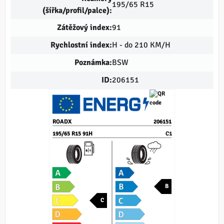
195/65 R15
(šířka/profil/palce):
Zátěžový index:
91
Rychlostní index:
H - do 210 KM/H
Poznámka:
BSW
ID:
206151
ROADX
206151
195/65 R15 91H
C1
B
C