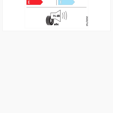
71 dB
2020/740
a
B
c