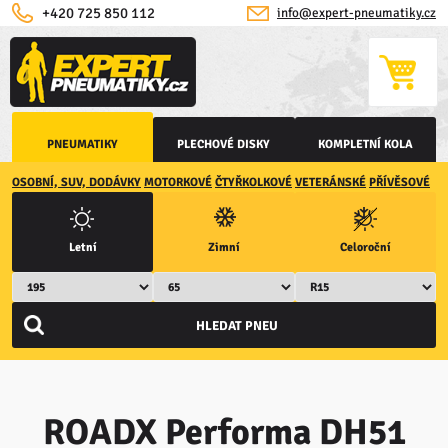
+420 725 850 112
info@expert-pneumatiky.cz
PNEUMATIKY
PLECHOVÉ DISKY
KOMPLETNÍ KOLA
OSOBNÍ, SUV, DODÁVKY
MOTORKOVÉ
ČTYŘKOLKOVÉ
VETERÁNSKÉ
PŘÍVĚSOVÉ
Letní
Zimní
Celoroční
ROADX Performa DH51