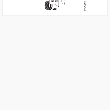
69 dB
2020/740
a
B
c