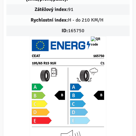
Zátěžový index:
91
Rychlostní index:
H - do 210 KM/H
ID:
165750
CEAT
165750
195/65 R15 91H
C1
B
B