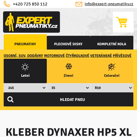
+420 725 850 112
info@expert-pneumatiky.cz
PNEUMATIKY
PLECHOVÉ DISKY
KOMPLETNÍ KOLA
OSOBNÍ, SUV, DODÁVKY
MOTORKOVÉ
ČTYŘKOLKOVÉ
VETERÁNSKÉ
PŘÍVĚSOVÉ
Letní
Zimní
Celoroční
KLEBER DYNAXER HP5 XL