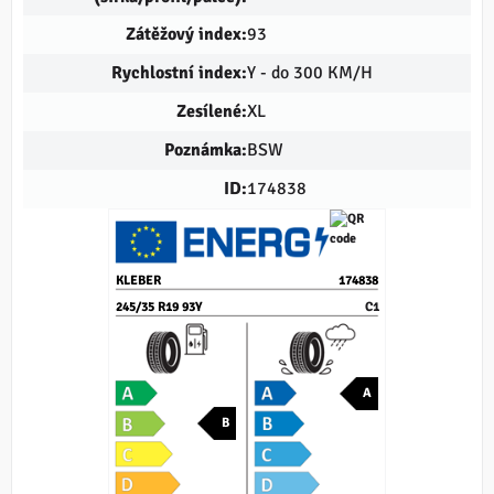
Zátěžový index:
93
Rychlostní index:
Y - do 300 KM/H
Zesílené:
XL
Poznámka:
BSW
ID:
174838
KLEBER
174838
245/35 R19 93Y
C1
A
B