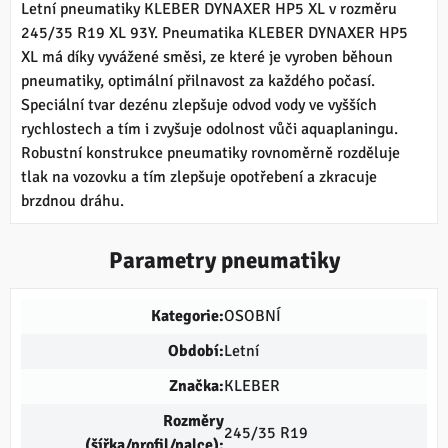
Letní pneumatiky KLEBER DYNAXER HP5 XL v rozměru
245/35 R19 XL 93Y. Pneumatika KLEBER DYNAXER HP5
XL má díky vyvážené směsi, ze které je vyroben běhoun
pneumatiky, optimální přilnavost za každého počasí.
Speciální tvar dezénu zlepšuje odvod vody ve vyšších
rychlostech a tím i zvyšuje odolnost vůči aquaplaningu.
Robustní konstrukce pneumatiky rovnoměrně rozděluje
tlak na vozovku a tím zlepšuje opotřebení a zkracuje
brzdnou dráhu.
Parametry pneumatiky
Kategorie:
OSOBNÍ
Období:
Letní
Značka:
KLEBER
Rozměry
245/35 R19
(šířka/profil/palce):