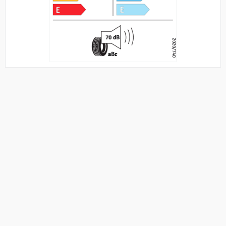
70 dB
2020/740
a
B
c