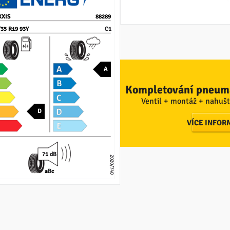
XIS
88289
/35 R19 93Y
C1
A
Kompletování pneuma
Ventil + montáž + nahušt
D
VÍCE INFOR
71 dB
2020/740
a
B
c