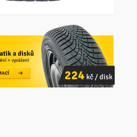
tik a disků
ění + vyvážení
224
MACÍ
kč / disk