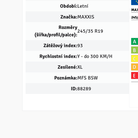
Období:
Letní
MAX
Značka:
MAXXIS
245
Rozměry
245/35 R19
(šířka/profil/palce):
Zátěžový index:
93
Rychlostní index:
Y - do 300 KM/H
Zesílené:
XL
Poznámka:
MFS BSW
ID:
88289