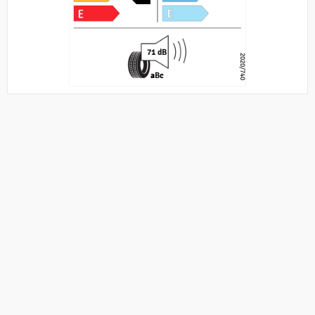
71 dB
2020/740
a
B
c