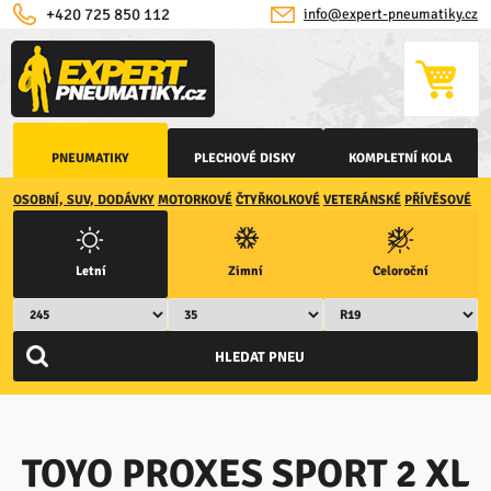
+420 725 850 112
info@expert-pneumatiky.cz
PNEUMATIKY
PLECHOVÉ DISKY
KOMPLETNÍ KOLA
OSOBNÍ, SUV, DODÁVKY
MOTORKOVÉ
ČTYŘKOLKOVÉ
VETERÁNSKÉ
PŘÍVĚSOVÉ
Letní
Zimní
Celoroční
TOYO PROXES SPORT 2 XL