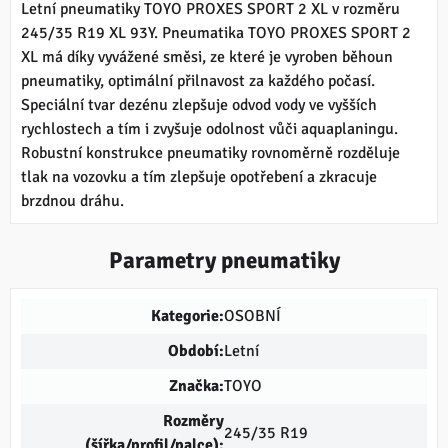
Letní pneumatiky TOYO PROXES SPORT 2 XL v rozměru
245/35 R19 XL 93Y. Pneumatika TOYO PROXES SPORT 2
XL má díky vyvážené směsi, ze které je vyroben běhoun
pneumatiky, optimální přilnavost za každého počasí.
Speciální tvar dezénu zlepšuje odvod vody ve vyšších
rychlostech a tím i zvyšuje odolnost vůči aquaplaningu.
Robustní konstrukce pneumatiky rovnoměrně rozděluje
tlak na vozovku a tím zlepšuje opotřebení a zkracuje
brzdnou dráhu.
Parametry pneumatiky
Kategorie:
OSOBNÍ
Období:
Letní
Značka:
TOYO
Rozměry
245/35 R19
(šířka/profil/palce):