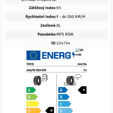
Zátěžový index:
93
Rychlostní index:
Y - do 300 KM/H
Zesílené:
XL
Poznámka:
MFS BSW
ID:
124734
TOYO
124734
245/35 R19 93Y
C1
A
D