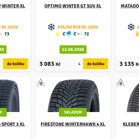
P WINTER XL
OPTIMO
WINTER GT SUV XL
MATADO
 XL 103V
235/50 R19 XL 103V
73
C
C
72
26
12.08.2026
3 083
3 135
Kč
K
M
SKLADEM
SPORT 3 XL
FIRESTONE
WINTERHAWK 4 XL
KLEBE