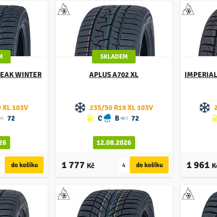
M
SKLADEM
PEAK WINTER
APLUS
A702 XL
IMPERIA
 XL 103V
235/50 R19 XL 103V
72
C
B
72
26
12.08.2026
1 777
1 961
Kč
K