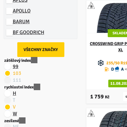
APOLLO
BARUM
BF GOODRICH
SKLADE
BRIDGESTONE
CROSSWIND
GRIP 
VŠECHNY ZNAČKY
XL
CEAT
zátěžový index
235/50 R19
CONTINENTAL
99
D
A
103
COOPER
111
11.08.20
CROSSWIND
rychlostní index
H
1 759
DUNLOP
Kč
T
V
FALKEN
W
FIRESTONE
zesílené
NE