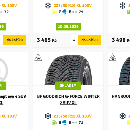
 XL 103V
235/50 R19 XL 103V
72
C
B
71
26
10.08.2026
3 465
3 498
Kč
K
M
SKLADEM
cept evo 4 SUV
BF GOODRICH
G-FORCE WINTER
HANKOO
XL
2 SUV XL
 XL 103V
235/50 R19 XL 103V
B
B
71