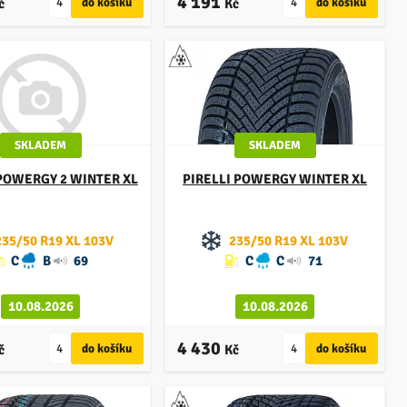
4 191
č
Kč
SKLADEM
SKLADEM
OWERGY 2 WINTER XL
PIRELLI
POWERGY WINTER XL
235/50 R19 XL 103V
235/50 R19 XL 103V
C
B
69
C
C
71
10.08.2026
10.08.2026
4 430
č
Kč