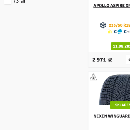
73
SAILUN
APOLLO
ASPIRE X
SEMPERIT
235/50 R19
TRACMAX
C
C
TRIANGLE
11.08.20
UNIROYAL
2 971
VREDESTEIN
Kč
YOKOHAMA
SKLADE
NEXEN
WINGUARD 