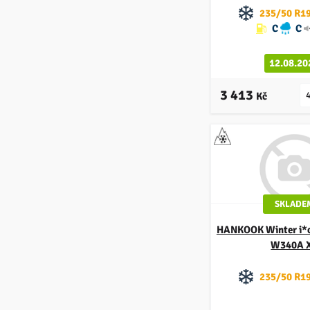
235/50 R19
C
C
12.08.20
3 413
Kč
SKLADE
HANKOOK
Winter i*
W340A 
235/50 R19