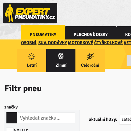
PNEUMATIKY
PLECHOVÉ DISKY
KO
OSOBNÍ, SUV, DODÁVKY
MOTORKOVÉ
ČTYŘKOLKOVÉ
VE
Letní
Zimní
Celoroční
Filtr pneu
značky
aktuální filtry:
zátě
APLUS