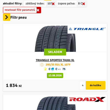
aktuální filtry:
zátěžový index:
107
úspora paliva:
B
C
resetovat filtr parametrů
Filtr pneu
SKLADEM
TRIANGLE
SPORTEX TH201 XL
295/35 R21 XL 107Y
C
C
75
13.08.2026
1 834
Kč