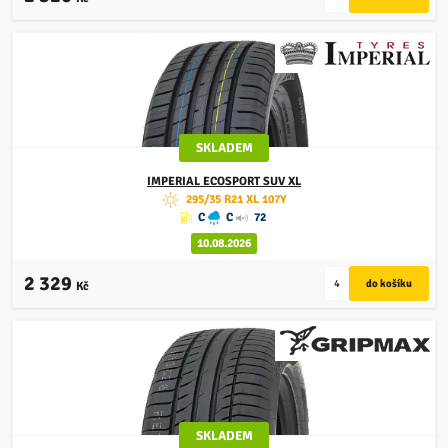
SKLADEM
IMPERIAL
ECOSPORT SUV XL
295/35 R21 XL 107Y
C
C
72
10.08.2026
2 329
Kč
SKLADEM