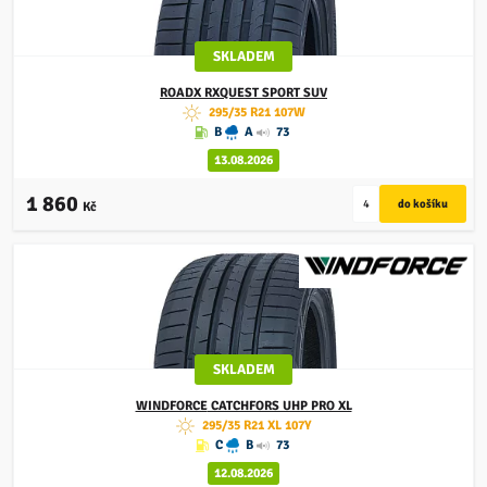
SKLADEM
ROADX
RXQUEST SPORT SUV
295/35 R21 107W
B
A
73
13.08.2026
1 860
Kč
SKLADEM
WINDFORCE
CATCHFORS UHP PRO XL
295/35 R21 XL 107Y
C
B
73
12.08.2026