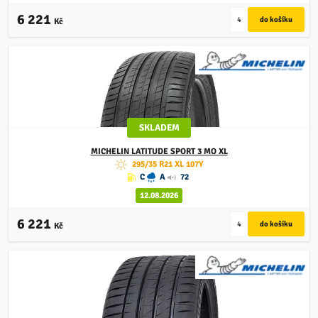
6 221
Kč
SKLADEM
MICHELIN
LATITUDE SPORT 3 MO XL
295/35 R21 XL 107Y
C
A
72
12.08.2026
6 221
Kč