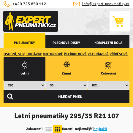
+420 725 850 112
info@expert-pneumatiky.cz
PNEUMATIKY
PLECHOVÉ DISKY
KOMPLETNÍ KOLA
OSOBNÍ, SUV, DODÁVKY
MOTORKOVÉ
ČTYŘKOLKOVÉ
VETERÁNSKÉ
PŘÍVĚSOVÉ
Letní
Zimní
Celoroční
Letní pneumatiky
295/35 R21 107
Zobrazení:
Řazení:
nejlevnější
|
nejdražší