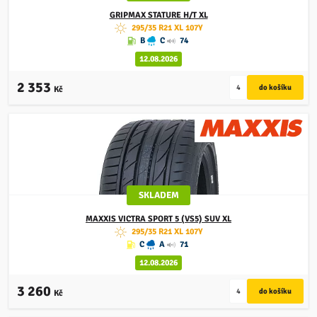
GRIPMAX
STATURE H/T XL
295/35 R21 XL 107Y
B
C
74
12.08.2026
2 353
Kč
SKLADEM
MAXXIS
VICTRA SPORT 5 (VS5) SUV XL
295/35 R21 XL 107Y
C
A
71
12.08.2026
3 260
Kč