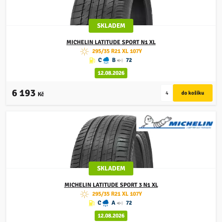
SKLADEM
MICHELIN
LATITUDE SPORT N1 XL
295/35 R21 XL 107Y
C
B
72
12.08.2026
6 193
Kč
SKLADEM
MICHELIN
LATITUDE SPORT 3 N1 XL
295/35 R21 XL 107Y
C
A
72
12.08.2026