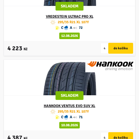
SKLADEM
VREDESTEIN
ULTRAC PRO XL
295/35 R21 XL 107Y
C
A
72
12.08.2026
4 223
Kč
SKLADEM
HANKOOK
VENTUS EVO SUV XL
295/35 R21 XL 107Y
C
A
71
10.08.2026
4 387
Kč