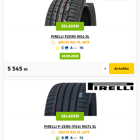
SKLADEM
PIRELLI
PZERO MO1 XL
295/35 R21 XL 107Y
C
A
70
10.08.2026
5 545
Kč
SKLADEM
PIRELLI
P-ZERO (PZ4) MGT1 XL
295/35 R21 XL 107Y
B
A
72