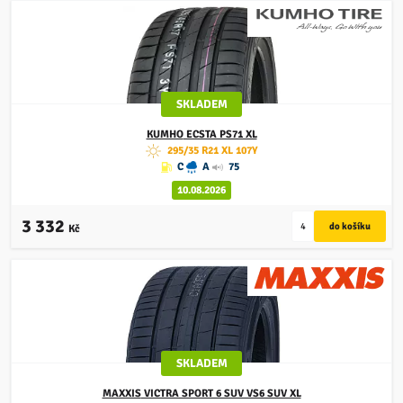
SKLADEM
KUMHO
ECSTA PS71 XL
295/35 R21 XL 107Y
C
A
75
10.08.2026
3 332
Kč
SKLADEM
MAXXIS
VICTRA SPORT 6 SUV VS6 SUV XL