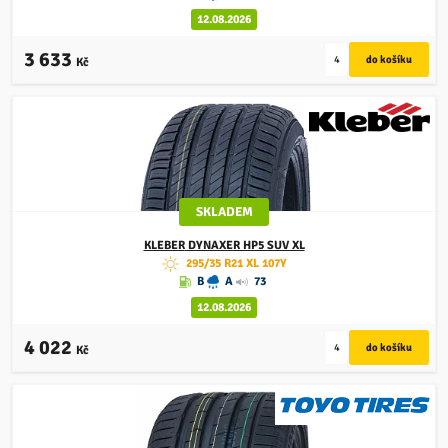
12.08.2026
3 633
Kč
SKLADEM
KLEBER
DYNAXER HP5 SUV XL
295/35 R21 XL 107Y
B
A
73
12.08.2026
4 022
Kč