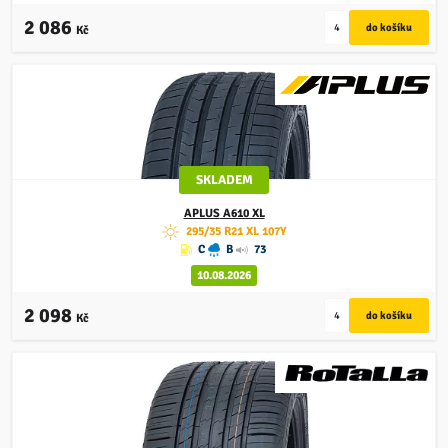
2 086
Kč
SKLADEM
APLUS
A610 XL
295/35 R21 XL 107Y
C
B
73
10.08.2026
2 098
Kč