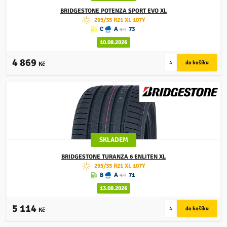
BRIDGESTONE
POTENZA SPORT EVO XL
295/35 R21 XL 107Y
C
A
73
10.08.2026
4 869
Kč
SKLADEM
BRIDGESTONE
TURANZA 6 ENLITEN XL
295/35 R21 XL 107Y
B
A
71
13.08.2026
5 114
Kč