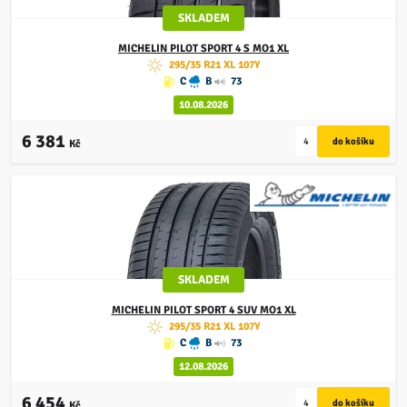
SKLADEM
MICHELIN
PILOT SPORT 4 S MO1 XL
295/35 R21 XL 107Y
C
B
73
10.08.2026
6 381
Kč
SKLADEM
MICHELIN
PILOT SPORT 4 SUV MO1 XL
295/35 R21 XL 107Y
C
B
73
12.08.2026
6 454
Kč