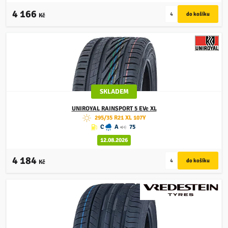
4 166
Kč
SKLADEM
UNIROYAL
RAINSPORT 5 EVc XL
295/35 R21 XL 107Y
C
A
75
12.08.2026
4 184
Kč