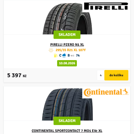
SKLADEM
PIRELLI
PZERO N1 XL
295/35 R21 XL 107Y
C
B
74
10.08.2026
5 397
Kč
SKLADEM
CONTINENTAL
SPORTCONTACT 7 MO1 EVc XL