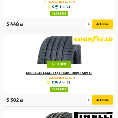
295/35 R21 XL 107Y
C
B
73
12.08.2026
5 448
Kč
SKLADEM
GOODYEAR
EAGLE F1 (ASYMMETRIC) 3 SUV XL
295/35 R21 XL 107Y
C
A
73
10.08.2026
5 502
Kč