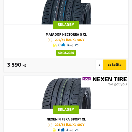
SKLADEM
MATADOR
HECTORRA 5 XL
295/35 R21 XL 107Y
C
B
75
10.08.2026
3 590
Kč
SKLADEM
NEXEN
N FERA SPORT XL
295/35 R21 XL 107Y
C
A
75