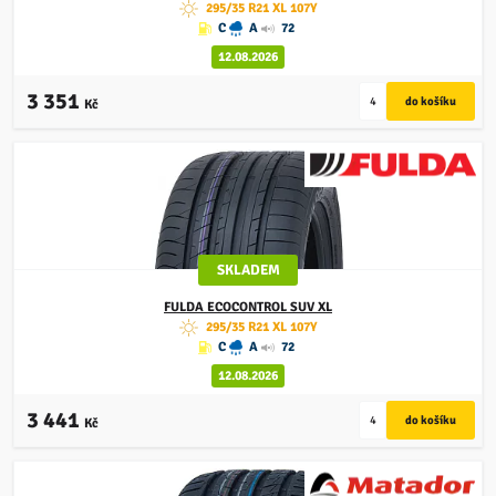
295/35 R21 XL 107Y
C
A
72
12.08.2026
3 351
Kč
SKLADEM
FULDA
ECOCONTROL SUV XL
295/35 R21 XL 107Y
C
A
72
12.08.2026
3 441
Kč