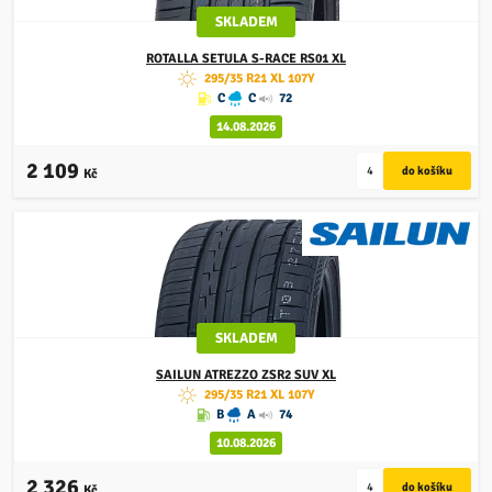
SKLADEM
ROTALLA
SETULA S-RACE RS01 XL
295/35 R21 XL 107Y
C
C
72
14.08.2026
2 109
Kč
SKLADEM
SAILUN
ATREZZO ZSR2 SUV XL
295/35 R21 XL 107Y
B
A
74
10.08.2026
2 326
Kč