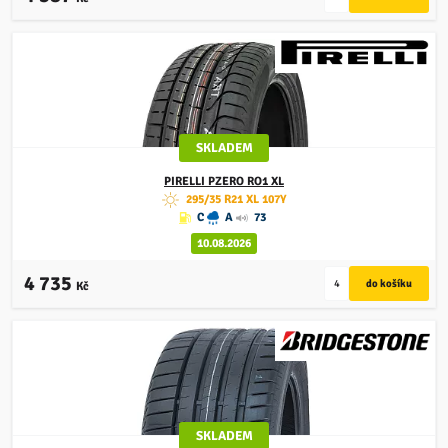
SKLADEM
PIRELLI
PZERO RO1 XL
295/35 R21 XL 107Y
C
A
73
10.08.2026
4 735
Kč
SKLADEM