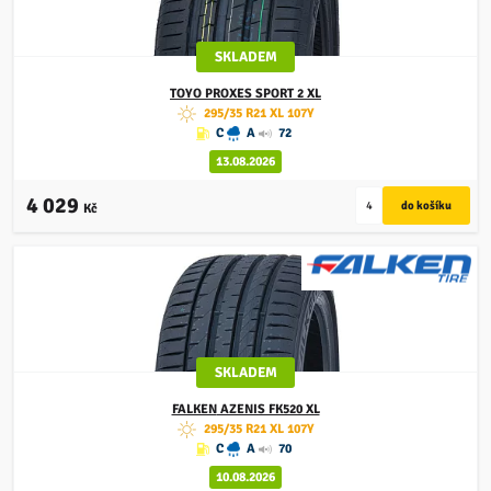
SKLADEM
TOYO
PROXES SPORT 2 XL
295/35 R21 XL 107Y
C
A
72
13.08.2026
4 029
Kč
SKLADEM
FALKEN
AZENIS FK520 XL
295/35 R21 XL 107Y
C
A
70
10.08.2026