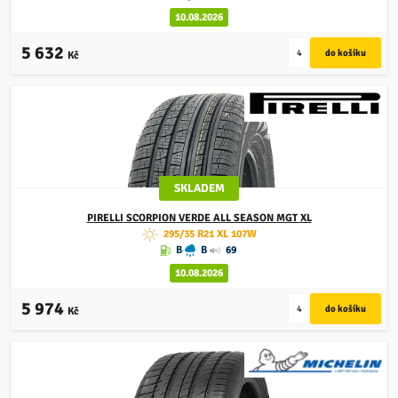
10.08.2026
5 632
Kč
SKLADEM
PIRELLI
SCORPION VERDE ALL SEASON MGT XL
295/35 R21 XL 107W
B
B
69
10.08.2026
5 974
Kč