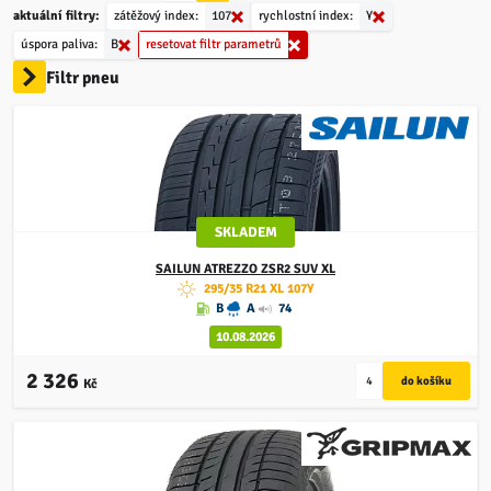
aktuální filtry:
zátěžový index:
107
rychlostní index:
Y
úspora paliva:
B
resetovat filtr parametrů
Filtr pneu
SKLADEM
SAILUN
ATREZZO ZSR2 SUV XL
295/35 R21 XL 107Y
B
A
74
10.08.2026
2 326
Kč