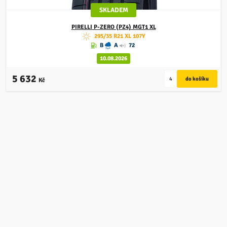
SKLADEM
PIRELLI
P-ZERO (PZ4) MGT1 XL
295/35 R21 XL 107Y
B
A
72
10.08.2026
5 632
Kč