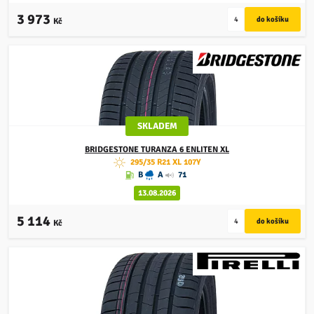
3 973
Kč
SKLADEM
BRIDGESTONE
TURANZA 6 ENLITEN XL
295/35 R21 XL 107Y
B
A
71
13.08.2026
5 114
Kč