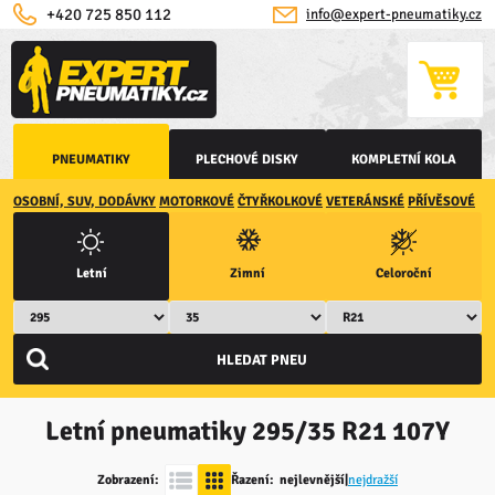
+420 725 850 112
info@expert-pneumatiky.cz
PNEUMATIKY
PLECHOVÉ DISKY
KOMPLETNÍ KOLA
OSOBNÍ, SUV, DODÁVKY
MOTORKOVÉ
ČTYŘKOLKOVÉ
VETERÁNSKÉ
PŘÍVĚSOVÉ
Letní
Zimní
Celoroční
Letní pneumatiky
295/35 R21 107Y
Zobrazení:
Řazení:
nejlevnější
|
nejdražší