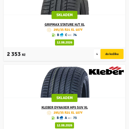
SKLADEM
GRIPMAX
STATURE H/T XL
295/35 R21 XL 107Y
B
C
74
12.08.2026
2 353
Kč
SKLADEM
KLEBER
DYNAXER HP5 SUV XL
295/35 R21 XL 107Y
B
A
73
12.08.2026