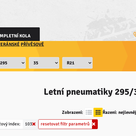
MPLETNÍ KOLA
TERÁNSKÉ
PŘÍVĚSOVÉ
Letní pneumatiky
295/
Zobrazení:
Řazení:
nejlevněj
žový index:
103
resetovat filtr parametrů