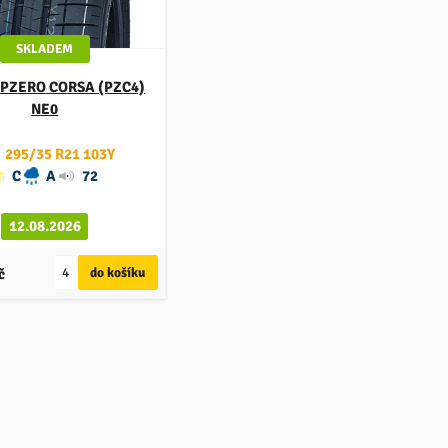
SKLADEM
PZERO CORSA (PZC4)
NE0
295/35 R21 103Y
C
A
72
12.08.2026
č