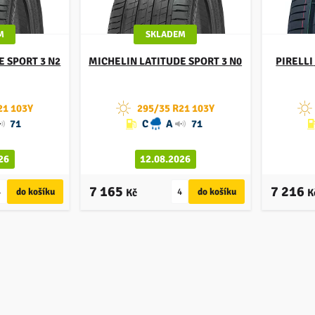
M
SKLADEM
E SPORT 3 N2
MICHELIN
LATITUDE SPORT 3 N0
PIRELLI
21 103Y
295/35 R21 103Y
71
C
A
71
26
12.08.2026
7 165
7 216
Kč
K