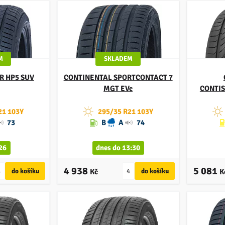
M
SKLADEM
 HP5 SUV
CONTINENTAL
SPORTCONTACT 7
MGT EVc
CONTIS
21 103Y
295/35 R21 103Y
73
B
A
74
26
dnes do 13:30
4 938
5 081
Kč
K