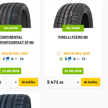
SKLADEM
SKLADEM
CONTINENTAL
PIRELLI
PZERO N0
PORTCONTACT 5P N0
295/35 R21 103Y
295/35 R21 103Y
C
A
74
B
A
71
12.08.2026
12.08.2026
5 471
č
Kč