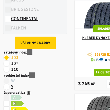
BRIDGESTONE
CONTINENTAL
FALKEN
SKLADE
FULDA
KLEBER
DYNAXER
VŠECHNY ZNAČKY
GOODYEAR
zátěžový index
295/35 R
GRIPMAX
103
B
A
107
HANKOOK
110
12.08.20
HIFLY
rychlostní index
W
3 745
IMPERIAL
Kč
Y
úspora paliva
KLEBER
A
KUMHO
B
C