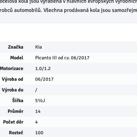
ocelová kola jsou vyráběna v hlavních evropských výrobníc
ýrobců automobilů. Všechna prodávaná kola jsou samozřej
Značka
Kia
Model
Picanto III od r.v. 06/2017
Motorizace
1.0/1.2
Výroba od
06/2017
Výroba do
/
Šířka
5½J
Průměr
14
Počet děr
4
Rozteč
100