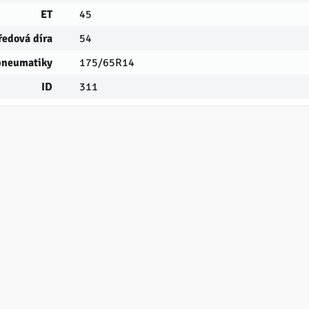
ET
45
ředová díra
54
pneumatiky
175/65R14
ID
311