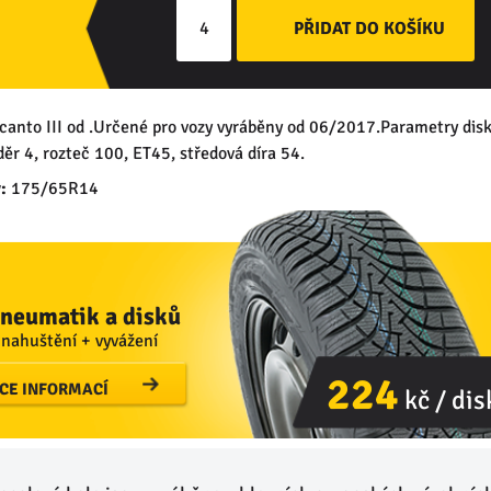
icanto III od .Určené pro vozy vyráběny od 06/2017.Parametry dis
r 4, rozteč 100, ET45, středová díra 54.
:
175/65R14
neumatik a disků
 nahuštění + vyvážení
224
ÍCE INFORMACÍ
kč / dis