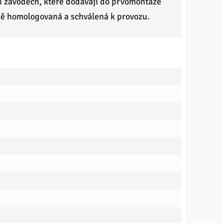
h závodech, které dodávají do prvomontáže
mě homologovaná a schválená k provozu.