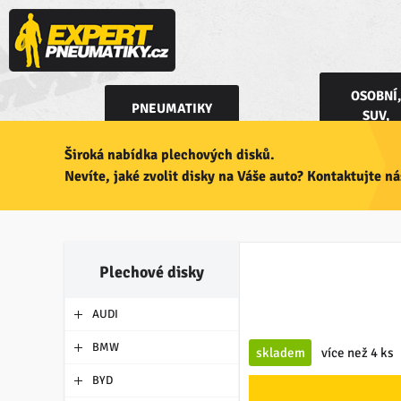
OSOBNÍ,
PNEUMATIKY
SUV,
DODÁVK
Široká nabídka plechových disků.
Nevíte, jaké zvolit disky na Váše auto? Kontaktujte n
Plechové disky
AUDI
BMW
skladem
více než 4 ks
BYD