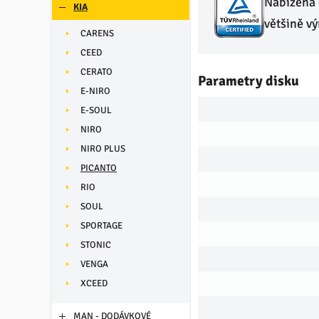
Nabízená 
KIA
většině v
CARENS
CEED
CERATO
Parametry disku
E-NIRO
E-SOUL
NIRO
NIRO PLUS
PICANTO
RIO
SOUL
SPORTAGE
STONIC
VENGA
XCEED
MAN - DODÁVKOVÉ