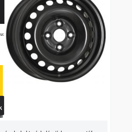
ku:
k