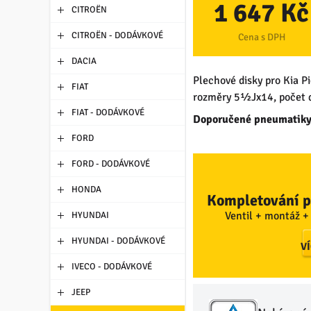
1 647 Kč
CITROËN
CITROËN - DODÁVKOVÉ
Cena s DPH
DACIA
Plechové disky pro Kia P
FIAT
rozměry 5½Jx14, počet dě
FIAT - DODÁVKOVÉ
Doporučené pneumatiky
FORD
FORD - DODÁVKOVÉ
HONDA
Kompletování p
Ventil + montáž +
HYUNDAI
HYUNDAI - DODÁVKOVÉ
V
IVECO - DODÁVKOVÉ
JEEP