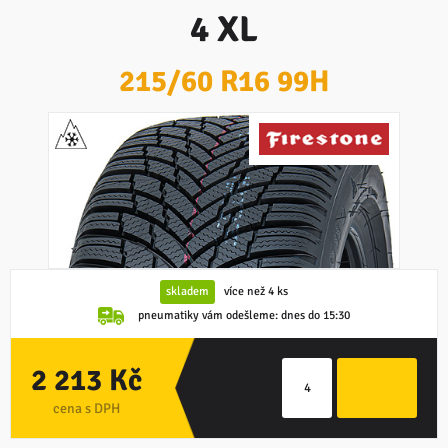
4 XL
215/60 R16 99H
skladem
více než 4 ks
pneumatiky vám odešleme:
dnes do 15:30
2 213 Kč
cena s DPH