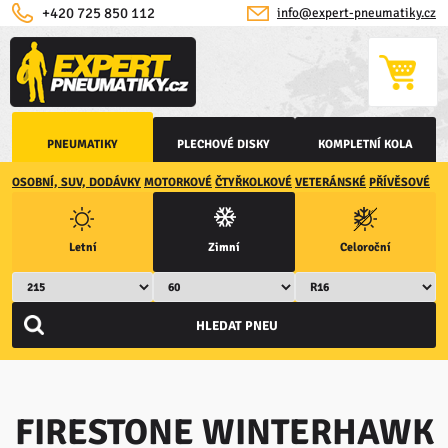
+420 725 850 112
info@expert-pneumatiky.cz
PNEUMATIKY
PLECHOVÉ DISKY
KOMPLETNÍ KOLA
OSOBNÍ, SUV, DODÁVKY
MOTORKOVÉ
ČTYŘKOLKOVÉ
VETERÁNSKÉ
PŘÍVĚSOVÉ
Letní
Zimní
Celoroční
FIRESTONE WINTERHAWK