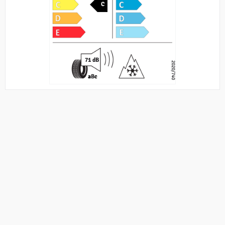
C
71 dB
2020/740
a
B
c