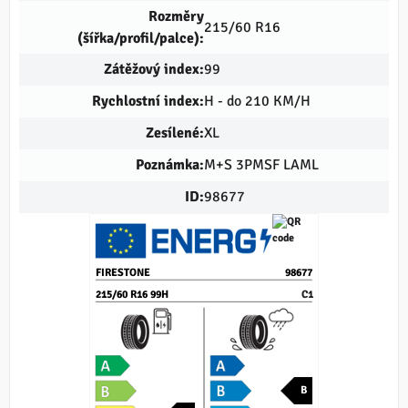
Rozměry
215/60 R16
(šířka/profil/palce):
Zátěžový index:
99
Rychlostní index:
H - do 210 KM/H
Zesílené:
XL
Poznámka:
M+S 3PMSF LAML
ID:
98677
FIRESTONE
98677
215/60 R16 99H
C1
B