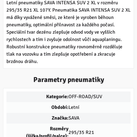
Letní pneumatiky SAVA INTENSA SUV 2 XL v rozměru
295/35 R21 XL 107Y. Pneumatika SAVA INTENSA SUV 2 XL
má díky vyvážené směsi, ze které je vyroben běhoun
pneumatiky, optimální přilnavost za každého počasí.
Speciální tvar dezénu zlepšuje odvod vody ve vyšších
rychlostech a tím i zvyšuje odolnost vůči aquaplaningu.
Robustní konstrukce pneumatiky rovnoměrně rozděluje
tlak na vozovku a tím zlepšuje opotřebení a zkracuje
brzdnou dráhu.
Parametry pneumatiky
Kategorie:
OFF-ROAD/SUV
Období:
Letní
Značka:
SAVA
Rozměry
295/35 R21
(šířka/profil/palce):