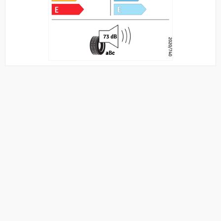
73 dB
2020/740
a
B
c