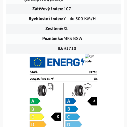
Zátěžový index:
107
Rychlostní index:
Y - do 300 KM/H
Zesílené:
XL
Poznámka:
MFS BSW
ID:
91710
SAVA
91710
295/35 R21 107Y
C1
A
C