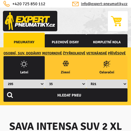
+420 725 850 112
info@expert-pneumatiky.cz
PNEUMATIKY
PLECHOVÉ DISKY
KOMPLETNÍ KOLA
OSOBNÍ, SUV, DODÁVKY
MOTORKOVÉ
ČTYŘKOLKOVÉ
VETERÁNSKÉ
PŘÍVĚSOVÉ
Letní
Zimní
Celoroční
SAVA INTENSA SUV 2 XL