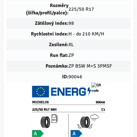
Rozměry
225/50 R17
(šířka/profil/palce):
Zátěžový index:
98
Rychlostní index:
H - do 210 KM/H
Zesílené:
XL
Run flat:
ZP
Poznámka:
ZP BSW M+S 3PMSF
ID:
90046
MICHELIN
90046
225/50 R17 98H
C1