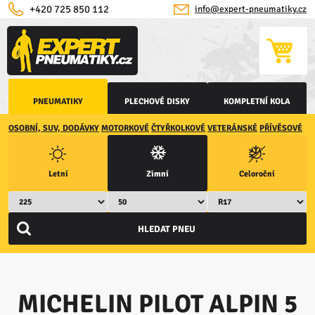
+420 725 850 112
info@expert-pneumatiky.cz
PNEUMATIKY
PLECHOVÉ DISKY
KOMPLETNÍ KOLA
OSOBNÍ, SUV, DODÁVKY
MOTORKOVÉ
ČTYŘKOLKOVÉ
VETERÁNSKÉ
PŘÍVĚSOVÉ
Letní
Zimní
Celoroční
MICHELIN PILOT ALPIN 5