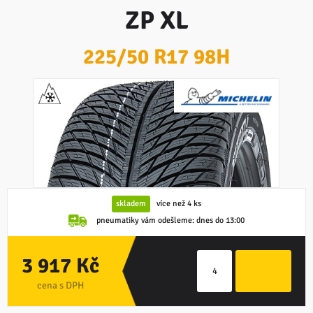
ZP XL
225/50 R17 98H
skladem
více než 4 ks
pneumatiky vám odešleme:
dnes do 13:00
3 917 Kč
cena s DPH