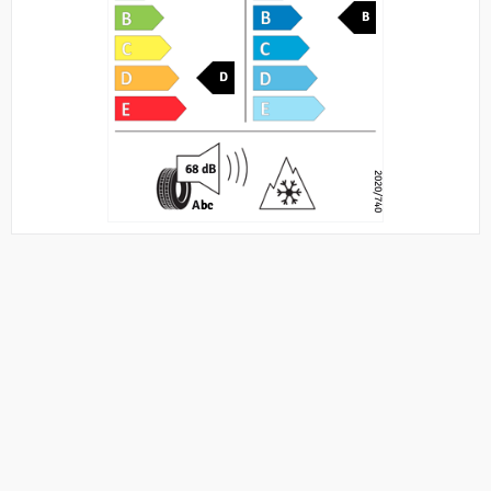
B
D
68 dB
2020/740
A
bc