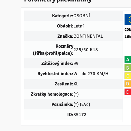
Kategorie:
OSOBNÍ
Období:
Letní
CON
Značka:
CONTINENTAL
225
Rozměry
225/50 R18
(šířka/profil/palce):
Zátěžový index:
99
Rychlostní index:
W - do 270 KM/H
Zesílené:
XL
Zkratky homologace:
(*)
Poznámka:
(*) (EVc)
ID:
85172