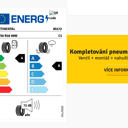
TINENTAL
85172
/50 R18 99W
C1
Kompletování pneuma
Ventil + montáž + nahušt
A
B
VÍCE INFOR
72 dB
2020/740
a
B
c