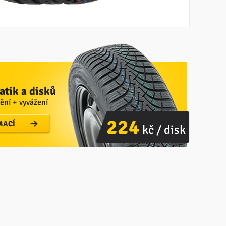
tik a disků
ění + vyvážení
224
MACÍ
kč / disk