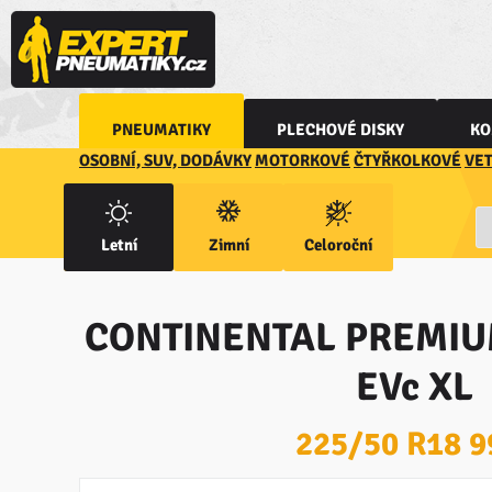
PNEUMATIKY
PLECHOVÉ DISKY
KO
OSOBNÍ, SUV, DODÁVKY
MOTORKOVÉ
ČTYŘKOLKOVÉ
VE
Letní
Zimní
Celoroční
CONTINENTAL PREMIU
EVc XL
225/50 R18 