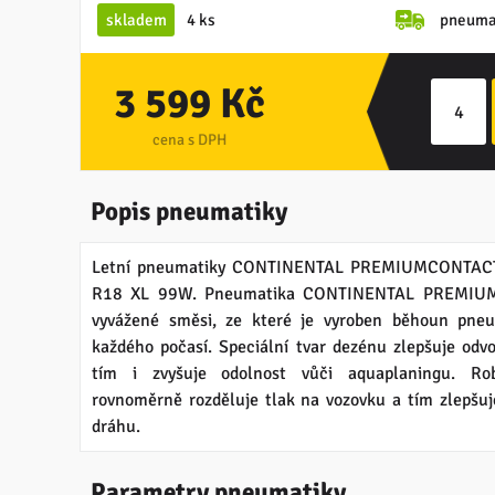
skladem
4 ks
pneuma
3 599 Kč
cena s DPH
Popis pneumatiky
Letní pneumatiky CONTINENTAL PREMIUMCONTACT 
R18 XL 99W. Pneumatika CONTINENTAL PREMIUM
vyvážené směsi, ze které je vyroben běhoun pneum
každého počasí. Speciální tvar dezénu zlepšuje odv
tím i zvyšuje odolnost vůči aquaplaningu. Ro
rovnoměrně rozděluje tlak na vozovku a tím zlepšuj
dráhu.
Parametry pneumatiky