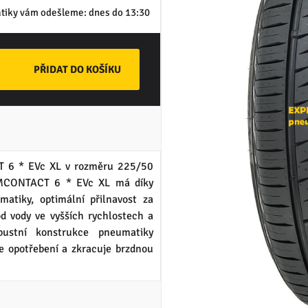
tiky vám odešleme:
dnes do 13:30
6 * EVc XL v rozměru 225/50
CONTACT 6 * EVc XL má díky
atiky, optimální přilnavost za
od vody ve vyšších rychlostech a
bustní konstrukce pneumatiky
e opotřebení a zkracuje brzdnou