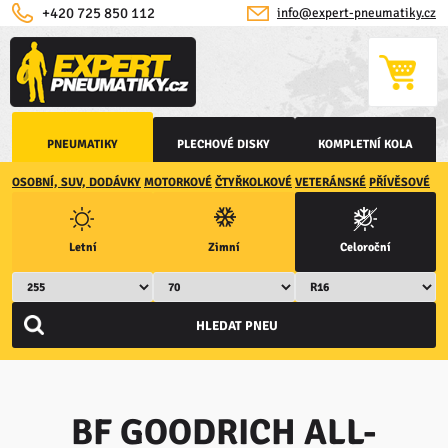
+420 725 850 112
info@expert-pneumatiky.cz
PNEUMATIKY
PLECHOVÉ DISKY
KOMPLETNÍ KOLA
OSOBNÍ, SUV, DODÁVKY
MOTORKOVÉ
ČTYŘKOLKOVÉ
VETERÁNSKÉ
PŘÍVĚSOVÉ
Letní
Zimní
Celoroční
BF GOODRICH ALL-