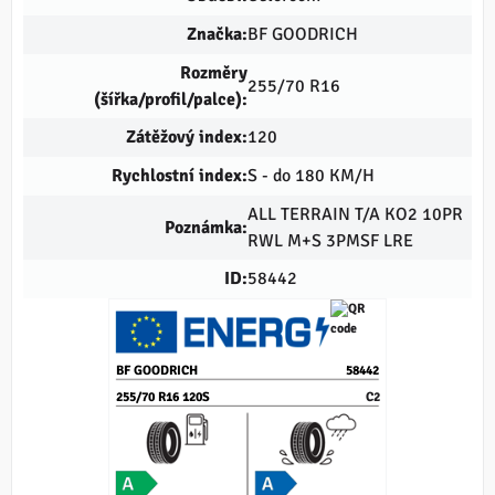
Značka:
BF GOODRICH
Rozměry
255/70 R16
(šířka/profil/palce):
Zátěžový index:
120
Rychlostní index:
S - do 180 KM/H
ALL TERRAIN T/A KO2 10PR
Poznámka:
RWL M+S 3PMSF LRE
ID:
58442
BF GOODRICH
58442
255/70 R16 120S
C2