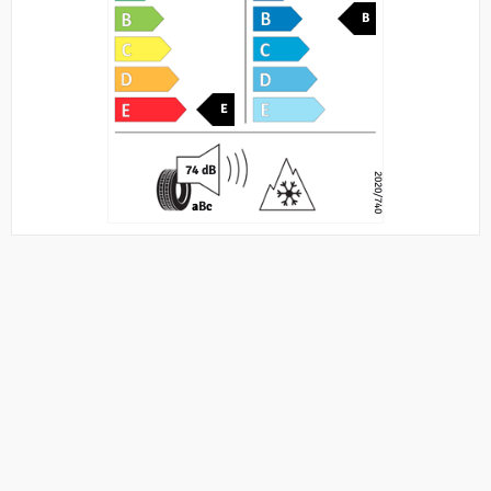
B
E
74 dB
2020/740
a
B
c