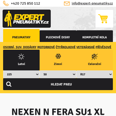
+420 725 850 112
info@expert-pneumatiky.cz
PNEUMATIKY
PLECHOVÉ DISKY
KOMPLETNÍ KOLA
OSOBNÍ, SUV, DODÁVKY
MOTORKOVÉ
ČTYŘKOLKOVÉ
VETERÁNSKÉ
PŘÍVĚSOVÉ
Letní
Zimní
Celoroční
NEXEN N FERA SU1 XL