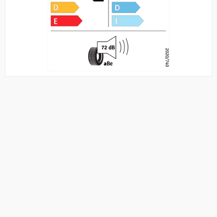
72 dB
2020/740
a
B
c