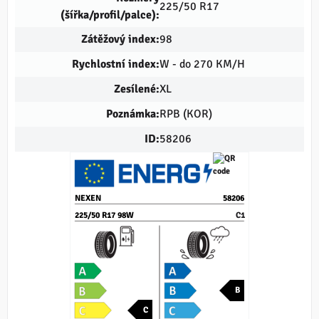
225/50 R17
(šířka/profil/palce):
Zátěžový index:
98
Rychlostní index:
W - do 270 KM/H
Zesílené:
XL
Poznámka:
RPB (KOR)
ID:
58206
NEXEN
58206
225/50 R17 98W
C1
B
C