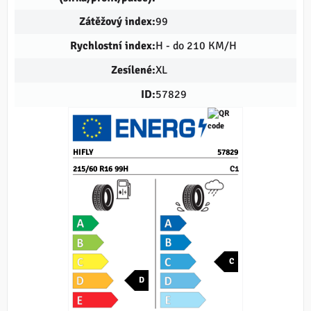
Zátěžový index:
99
Rychlostní index:
H - do 210 KM/H
Zesílené:
XL
ID:
57829
HIFLY
57829
215/60 R16 99H
C1
C
D