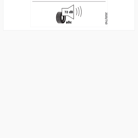
72 dB
2020/740
a
B
c