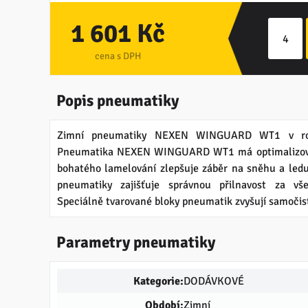
1 601 Kč
cena s DPH
Popis pneumatiky
Zimní pneumatiky NEXEN WINGUARD WT1 v r
Pneumatika NEXEN WINGUARD WT1 má optimalizovan
bohatého lamelování zlepšuje záběr na sněhu a led
pneumatiky zajišťuje správnou přilnavost za v
Speciálně tvarované bloky pneumatik zvyšují samočis
Parametry pneumatiky
Kategorie:
DODÁVKOVÉ
Období:
Zimní