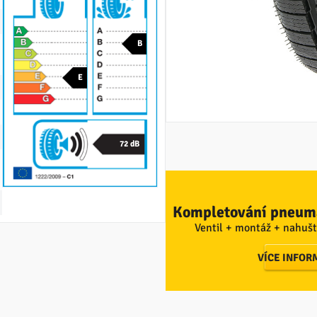
B
E
72 dB
Kompletování pneuma
Ventil + montáž + nahušt
VÍCE INFOR