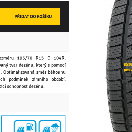
ozměru 195/70 R15 C 104R.
ý tvar dezénu, který s pomocí
u. Optimalizovaná směs běhounu
šech podmínek zimního období.
tící schopnost dezénu.