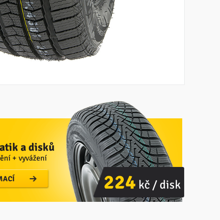
tik a disků
ění + vyvážení
224
MACÍ
kč / disk