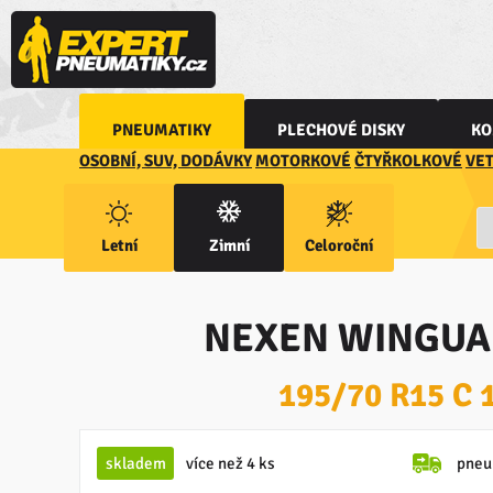
PNEUMATIKY
PLECHOVÉ DISKY
KO
OSOBNÍ, SUV, DODÁVKY
MOTORKOVÉ
ČTYŘKOLKOVÉ
VE
Letní
Zimní
Celoroční
NEXEN WINGUA
195/70 R15 C 
skladem
více než 4 ks
pneu