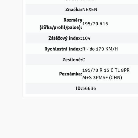
Značka:
NEXEN
Rozměry
195/70 R15
(šířka/profil/palce):
Zátěžový index:
104
Rychlostní index:
R - do 170 KM/H
Zesílené:
C
195/70 R 15 C TL 8PR
Poznámka:
M+S 3PMSF (CHN)
ID:
56636