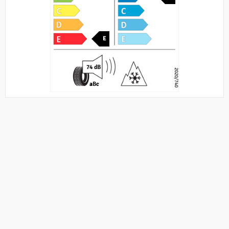
E
74 dB
2020/740
a
B
c