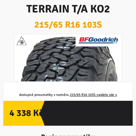
TERRAIN T/A KO2
215/65 R16 103S
PNEUMATIKA NEDOSTUPNÁ
dostupné pneumatiky v rozměru
215/65 R16 103S najdete zde »
4 338 Kč