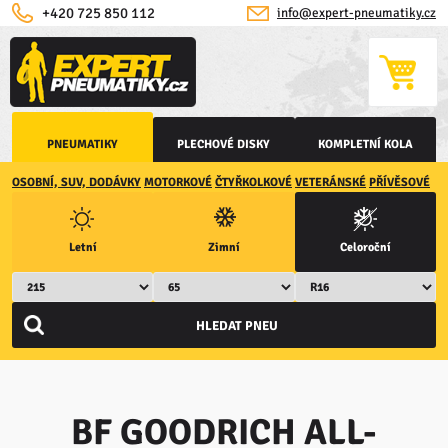
+420 725 850 112
info@expert-pneumatiky.cz
PNEUMATIKY
PLECHOVÉ DISKY
KOMPLETNÍ KOLA
OSOBNÍ, SUV, DODÁVKY
MOTORKOVÉ
ČTYŘKOLKOVÉ
VETERÁNSKÉ
PŘÍVĚSOVÉ
Letní
Zimní
Celoroční
BF GOODRICH ALL-