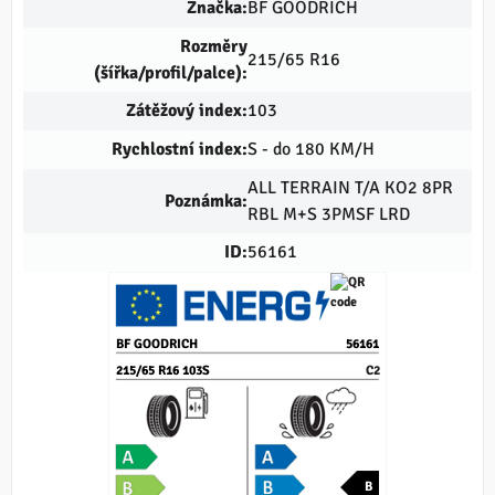
Značka:
BF GOODRICH
Rozměry
215/65 R16
(šířka/profil/palce):
Zátěžový index:
103
Rychlostní index:
S - do 180 KM/H
ALL TERRAIN T/A KO2 8PR
Poznámka:
RBL M+S 3PMSF LRD
ID:
56161
BF GOODRICH
56161
215/65 R16 103S
C2
B