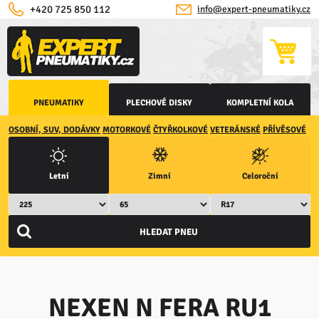
+420 725 850 112
info@expert-pneumatiky.cz
PNEUMATIKY
PLECHOVÉ DISKY
KOMPLETNÍ KOLA
OSOBNÍ, SUV, DODÁVKY
MOTORKOVÉ
ČTYŘKOLKOVÉ
VETERÁNSKÉ
PŘÍVĚSOVÉ
Letní
Zimní
Celoroční
NEXEN N FERA RU1