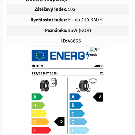
Zátěžový index:
102
Rychlostní index:
H - do 210 KM/H
Poznámka:
BSW (KOR)
ID:
48836
NEXEN
48836
225/65 R17 102H
C1
A
D