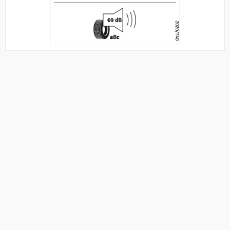
69 dB
2020/740
a
B
c