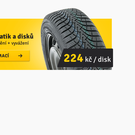
tik a disků
ění + vyvážení
224
MACÍ
kč / disk