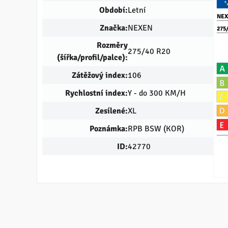
Období:
Letní
NE
Značka:
NEXEN
275
Rozměry
275/40 R20
(šířka/profil/palce):
Zátěžový index:
106
Rychlostní index:
Y - do 300 KM/H
Zesílené:
XL
Poznámka:
RPB BSW (KOR)
ID:
42770