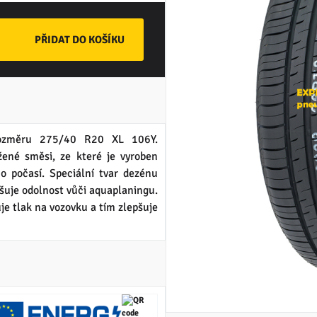
ozměru 275/40 R20 XL 106Y.
né směsi, ze které je vyroben
o počasí. Speciální tvar dezénu
yšuje odolnost vůči aquaplaningu.
e tlak na vozovku a tím zlepšuje