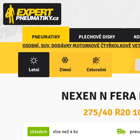
PNEUMATIKY
PLECHOVÉ DISKY
KO
OSOBNÍ, SUV, DODÁVKY
MOTORKOVÉ
ČTYŘKOLKOVÉ
VE
Letní
Zimní
Celoroční
NEXEN N FERA 
275/40 R20 1
skladem
více než 4 ks
pneu