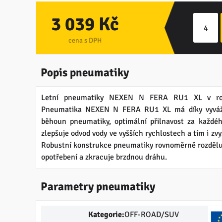
3 039 Kč
cena s DPH
Popis pneumatiky
Letní pneumatiky NEXEN N FERA RU1 XL v r
Pneumatika NEXEN N FERA RU1 XL má díky vyváže
běhoun pneumatiky, optimální přilnavost za každéh
zlepšuje odvod vody ve vyšších rychlostech a tím i zv
Robustní konstrukce pneumatiky rovnoměrně rozděluj
opotřebení a zkracuje brzdnou dráhu.
Parametry pneumatiky
Kategorie:
OFF-ROAD/SUV