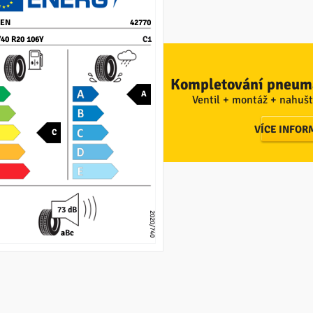
XEN
42770
/40 R20 106Y
C1
Kompletování pneuma
A
Ventil + montáž + nahušt
VÍCE INFOR
C
73 dB
2020/740
a
B
c