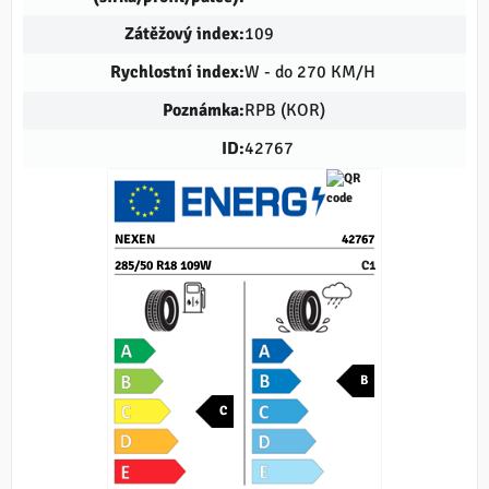
Zátěžový index:
109
Rychlostní index:
W - do 270 KM/H
Poznámka:
RPB (KOR)
ID:
42767
NEXEN
42767
285/50 R18 109W
C1
B
C