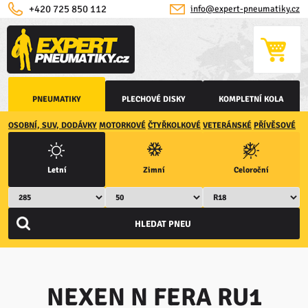
+420 725 850 112
info@expert-pneumatiky.cz
PNEUMATIKY
PLECHOVÉ DISKY
KOMPLETNÍ KOLA
OSOBNÍ, SUV, DODÁVKY
MOTORKOVÉ
ČTYŘKOLKOVÉ
VETERÁNSKÉ
PŘÍVĚSOVÉ
Letní
Zimní
Celoroční
NEXEN N FERA RU1