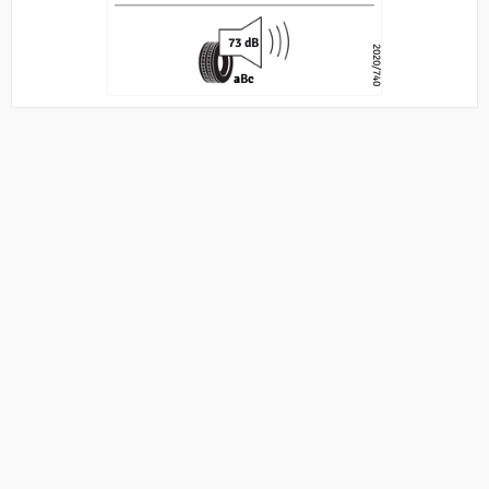
73 dB
2020/740
a
B
c