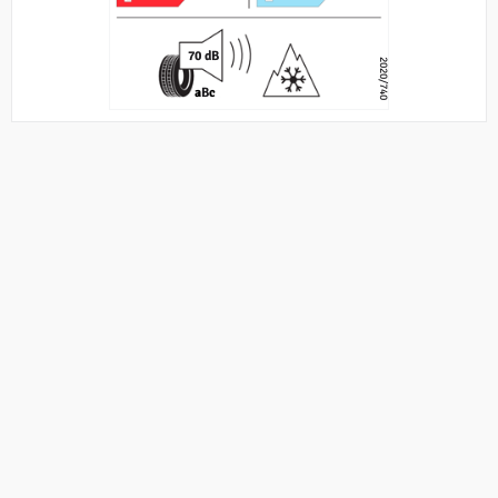
70 dB
2020/740
a
B
c