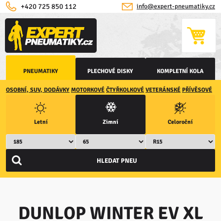
+420 725 850 112
info@expert-pneumatiky.cz
PNEUMATIKY
PLECHOVÉ DISKY
KOMPLETNÍ KOLA
OSOBNÍ, SUV, DODÁVKY
MOTORKOVÉ
ČTYŘKOLKOVÉ
VETERÁNSKÉ
PŘÍVĚSOVÉ
Letní
Zimní
Celoroční
DUNLOP WINTER EV XL