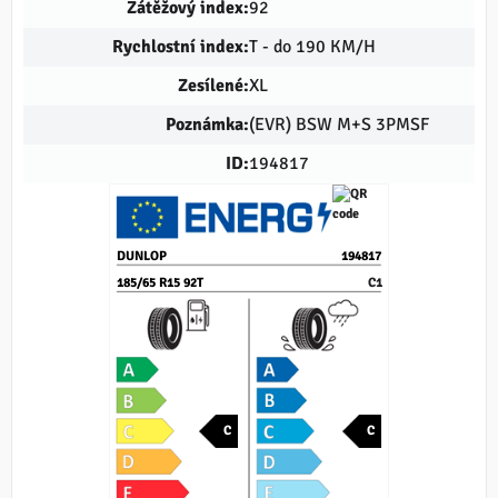
Zátěžový index:
92
Rychlostní index:
T - do 190 KM/H
Zesílené:
XL
Poznámka:
(EVR) BSW M+S 3PMSF
ID:
194817
DUNLOP
194817
185/65 R15 92T
C1
C
C