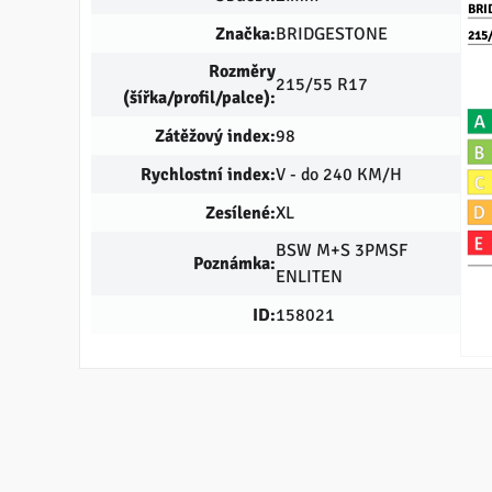
BRI
Značka:
BRIDGESTONE
215
Rozměry
215/55 R17
(šířka/profil/palce):
Zátěžový index:
98
Rychlostní index:
V - do 240 KM/H
Zesílené:
XL
BSW M+S 3PMSF
Poznámka:
ENLITEN
ID:
158021