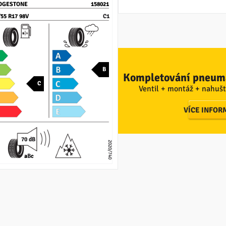
DGESTONE
158021
/55 R17 98V
C1
B
Kompletování pneuma
C
Ventil + montáž + nahušt
VÍCE INFOR
70 dB
2020/740
a
B
c