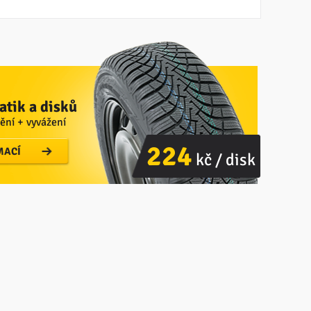
tik a disků
ění + vyvážení
224
MACÍ
kč / disk