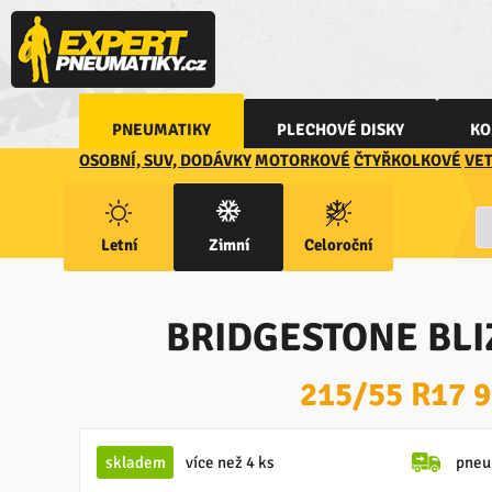
PNEUMATIKY
PLECHOVÉ DISKY
KO
OSOBNÍ, SUV, DODÁVKY
MOTORKOVÉ
ČTYŘKOLKOVÉ
VE
Letní
Zimní
Celoroční
BRIDGESTONE BLI
215/55 R17 
skladem
více než 4 ks
pneu