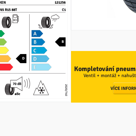
KEN
121256
/65 R15 88T
C1
B
D
Kompletování pneuma
Ventil + montáž + nahušt
70 dB
2020/740
VÍCE INFOR
a
B
c