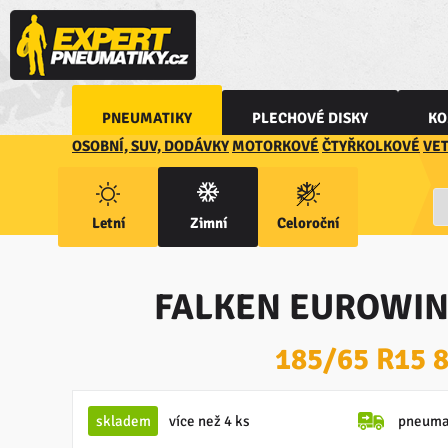
PNEUMATIKY
PLECHOVÉ DISKY
KO
OSOBNÍ, SUV, DODÁVKY
MOTORKOVÉ
ČTYŘKOLKOVÉ
VE
Letní
Zimní
Celoroční
FALKEN EUROWIN
185/65 R15 
skladem
více než 4 ks
pneuma