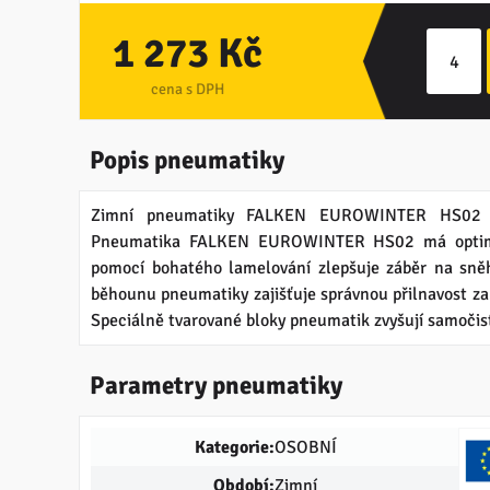
1 273 Kč
cena s DPH
Popis pneumatiky
Zimní pneumatiky FALKEN EUROWINTER HS02 
Pneumatika FALKEN EUROWINTER HS02 má optimal
pomocí bohatého lamelování zlepšuje záběr na sně
běhounu pneumatiky zajišťuje správnou přilnavost z
Speciálně tvarované bloky pneumatik zvyšují samočis
Parametry pneumatiky
Kategorie:
OSOBNÍ
Období:
Zimní