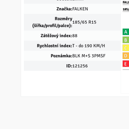
FAL
Značka:
FALKEN
185
Rozměry
185/65 R15
(šířka/profil/palce):
Zátěžový index:
88
Rychlostní index:
T - do 190 KM/H
Poznámka:
BLK M+S 3PMSF
ID:
121256