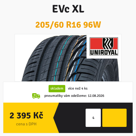
EVc XL
205/60 R16 96W
skladem
více než 4 ks
pneumatiky vám odešleme:
12.08.2026
2 395 Kč
cena s DPH