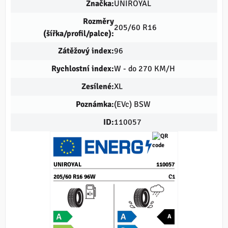
Značka:
UNIROYAL
Rozměry
205/60 R16
(šířka/profil/palce):
Zátěžový index:
96
Rychlostní index:
W - do 270 KM/H
Zesílené:
XL
Poznámka:
(EVc) BSW
ID:
110057
UNIROYAL
110057
205/60 R16 96W
C1
A