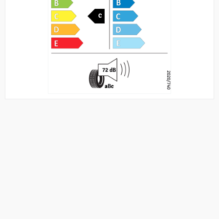
C
72 dB
2020/740
a
B
c