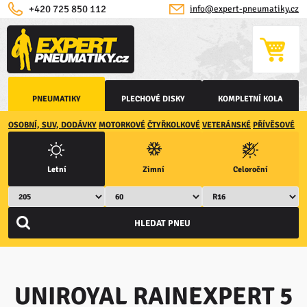
+420 725 850 112
info@expert-pneumatiky.cz
PNEUMATIKY
PLECHOVÉ DISKY
KOMPLETNÍ KOLA
OSOBNÍ, SUV, DODÁVKY
MOTORKOVÉ
ČTYŘKOLKOVÉ
VETERÁNSKÉ
PŘÍVĚSOVÉ
Letní
Zimní
Celoroční
UNIROYAL RAINEXPERT 5