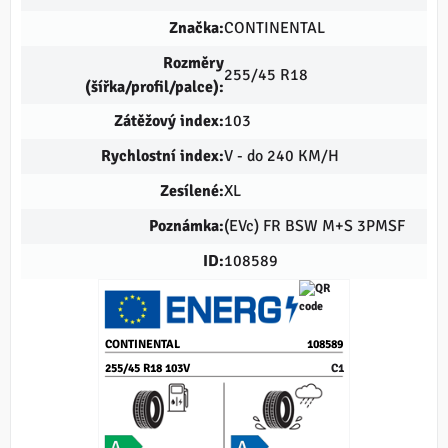
Značka:
CONTINENTAL
Rozměry
255/45 R18
(šířka/profil/palce):
Zátěžový index:
103
Rychlostní index:
V - do 240 KM/H
Zesílené:
XL
Poznámka:
(EVc) FR BSW M+S 3PMSF
ID:
108589
CONTINENTAL
108589
255/45 R18 103V
C1