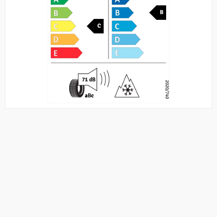
B
C
71 dB
2020/740
a
B
c