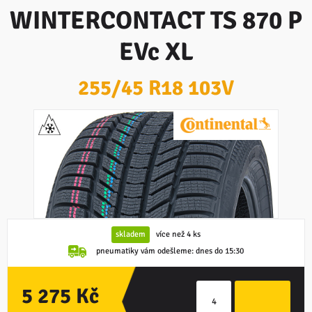
WINTERCONTACT TS 870 P
EVc XL
255/45 R18 103V
skladem
více než 4 ks
pneumatiky vám odešleme:
dnes do 15:30
5 275 Kč