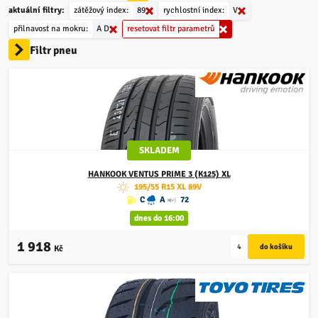
aktuální filtry:
zátěžový index:
89
rychlostní index:
V
přilnavost na mokru:
A
D
resetovat filtr parametrů
Filtr pneu
SKLADEM
HANKOOK
VENTUS PRIME 3 (K125) XL
195/55 R15 XL 89V
C
A
72
dnes do 16:00
1 918
Kč