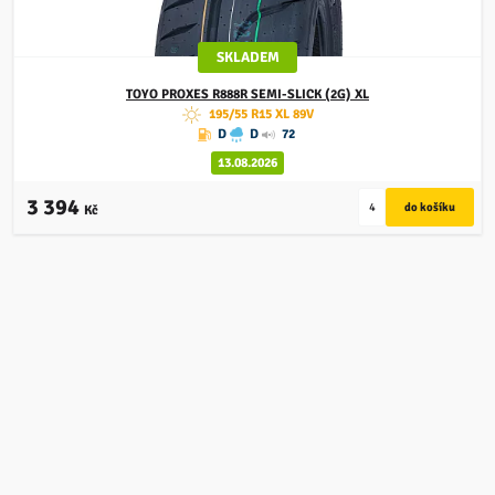
SKLADEM
TOYO
PROXES R888R SEMI-SLICK (2G) XL
195/55 R15 XL 89V
D
D
72
13.08.2026
3 394
Kč