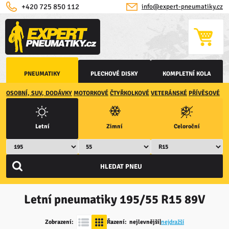
+420 725 850 112
info@expert-pneumatiky.cz
PNEUMATIKY
PLECHOVÉ DISKY
KOMPLETNÍ KOLA
OSOBNÍ, SUV, DODÁVKY
MOTORKOVÉ
ČTYŘKOLKOVÉ
VETERÁNSKÉ
PŘÍVĚSOVÉ
Letní
Zimní
Celoroční
Letní pneumatiky
195/55 R15 89V
Zobrazení:
Řazení:
nejlevnější
|
nejdražší